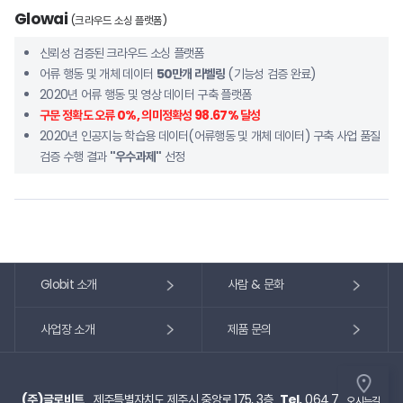
Glowai
(크라우드 소싱 플랫폼)
신뢰성 검증된 크라우드 소싱 플랫폼
어류 행동 및 개체 데이터
50만개 라벨링
(기능성 검증 완료)
2020년 어류 행동 및 영상 데이터 구축 플랫폼
구문 정확도 오류 0%, 의미정확성 98.67% 달성
2020년 인공지능 학습용 데이터(어류행동 및 개체 데이터) 구축 사업 품질
검증 수행 결과
"우수과제"
선정
Globit 소개
사람 & 문화
사업장 소개
제품 문의
(주)글로비트
제주특별자치도 제주시 중앙로 175, 3층
Tel.
064 727 9106
오시는길