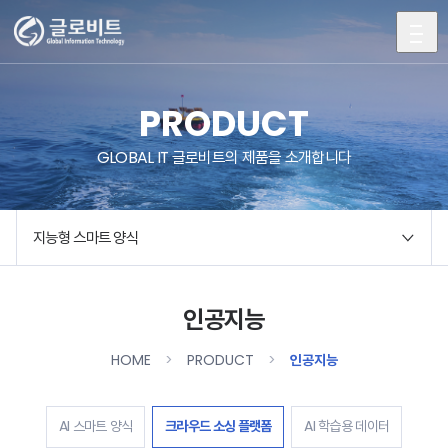
전
체
메
ABOUT
뉴
PRODUCT
BUSINESS
GLOBAL IT 글로비트의 제품을 소개합니다
PRODUCT
CONTACT
지능형 스마트 양식
COMMUNITY
인공지능
HOME
PRODUCT
인공지능
AI 스마트 양식
크라우드 소싱 플랫폼
AI 학습용 데이터