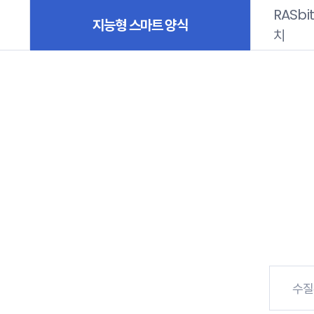
RASb
지능형 스마트 양식
치
수질